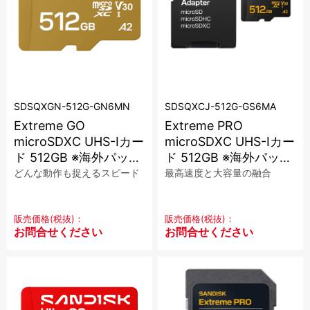
磁気テープ
会員登録内容変更
LTOデータカートリッジ
HDCAM
HDCAM SR
Digital Betacam
Betacam SP
HDV/DVCAM
その他
DVC
当サイトについて
SDSQXGN-512G-GN6MN
SDSQXCJ-512G-GS6MA
アクセサリ・サプライ
Extreme GO
Extreme PRO
会社概要
microSDXC UHS-Iカー
microSDXC UHS-Iカー
フィルム
ケース
ケーブル
その他
ド 512GB ※海外パッケ
ド 512GB ※海外パッケ
CLOSE
ージ品
ージ品
どんな動作も捉えるスピード
最高速度と大容量の融合
特定商取引に関する法律に基づく表記
プレイヤー/レコーダー
プライバシーポリシー
販売価格(税抜)：
販売価格(税抜)：
お問合せください
お問合せください
CLOSE
利用規約