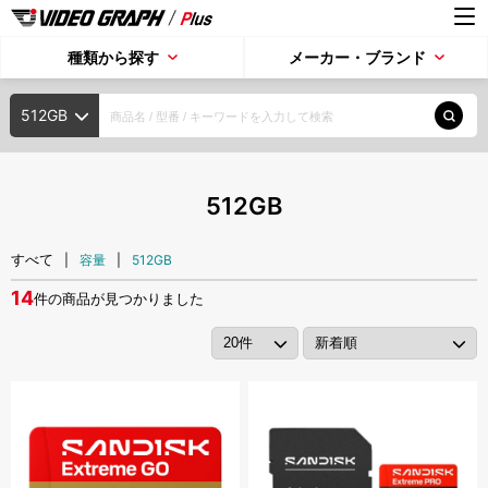
種類から探す
メーカー・ブランド
HDD/SSD
512GB
ポータブルHDD
デスクトップHDD
大容量HDD
探す
内蔵HDD
SSD
512GB
種類から探す
メモリーカード
すべて
|
容量
|
512GB
メーカー・ブランド
14
件の商品が見つかりました
SDカード
microSDカード
SXSメモリーカード
USBメモリー
新入荷商品
光ディスク
注目の商品
XDCAM
ODA
BD
DVD
CD
アカウント・設定