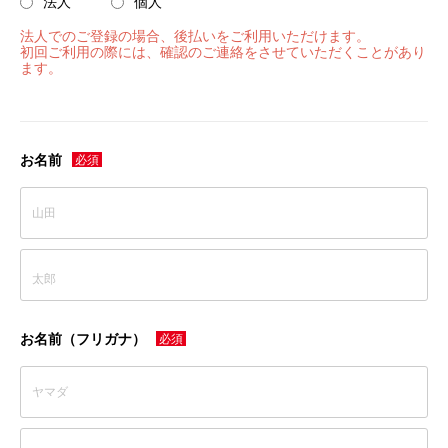
法人
個人
磁気テープ
会員登録内容変更
法人でのご登録の場合、後払いをご利用いただけます。
初回ご利用の際には、確認のご連絡をさせていただくことがあり
LTOデータカートリッジ
HDCAM
HDCAM SR
ます。
Digital Betacam
Betacam SP
HDV/DVCAM
その他
DVC
当サイトについて
お名前
アクセサリ・サプライ
会社概要
フィルム
ケース
ケーブル
その他
CLOSE
特定商取引に関する法律に基づく表記
プレイヤー/レコーダー
プライバシーポリシー
お名前（フリガナ）
CLOSE
利用規約