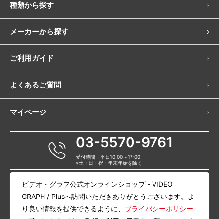
種類から探す
メーカーから探す
ご利用ガイド
よくあるご質問
マイページ
03-5570-9761
受付時間 平日10:00～17:00
※土・日・祝・年末年始を除く
ビデオ・グラフ公式オンラインショップ - VIDEO
当サイトについて
会社概要
GRAPH / Plusへ訪問いただきありがとうございます。よ
特定商取引に関する法律に基づく表記
プライバシーポリシー
利用規約
り良い情報を提供できるように、
プライバシーポリシー
古物商許可番号：東京都公安委員会 第301110809059号 ナショナル物産株式会社