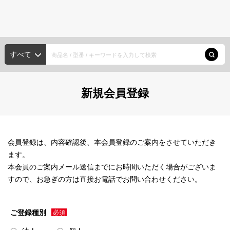
種類から探す
メーカー・ブランド
HDD/SSD
すべて
ポータブルHDD
デスクトップHDD
大容量HDD
探す
内蔵HDD
SSD
新規会員登録
種類から探す
メモリーカード
メーカー・ブランド
SDカード
microSDカード
SXSメモリーカード
会員登録は、内容確認後、本会員登録のご案内をさせていただき
ます。
USBメモリー
新入荷商品
本会員のご案内メール送信までにお時間いただく場合がございま
すので、お急ぎの方は直接お電話でお問い合わせください。
光ディスク
注目の商品
XDCAM
ODA
BD
DVD
CD
ご登録種別
アカウント・設定