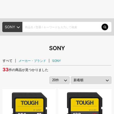
種類から探す
メーカー・ブランド
HDD/SSD
SONY
ポータブルHDD
デスクトップHDD
大容量HDD
探す
内蔵HDD
SSD
SONY
種類から探す
メモリーカード
すべて
|
メーカー・ブランド
|
SONY
メーカー・ブランド
33
件の商品が見つかりました
SDカード
microSDカード
SXSメモリーカード
USBメモリー
新入荷商品
光ディスク
注目の商品
XDCAM
ODA
BD
DVD
CD
アカウント・設定