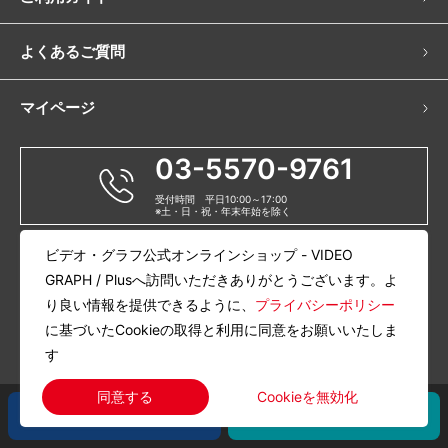
よくあるご質問
マイページ
03-5570-9761
受付時間 平日10:00～17:00
※土・日・祝・年末年始を除く
ビデオ・グラフ公式オンラインショップ - VIDEO
当サイトについて
会社概要
GRAPH / Plusへ訪問いただきありがとうございます。よ
特定商取引に関する法律に基づく表記
プライバシーポリシー
利用規約
り良い情報を提供できるように、
プライバシーポリシー
古物商許可番号：東京都公安委員会 第301110809059号 ナショナル物産株式会社
に基づいたCookieの取得と利用に同意をお願いいたしま
Copyright © 2005-2023 VIDEO GRAPH / Plus All rights reserved.
す
Cookieを無効化
同意する
今すぐ会員登録
お問い合わせ