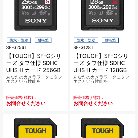
磁気テープ
会員登録内容変更
LTOデータカートリッジ
HDCAM
HDCAM SR
Digital Betacam
Betacam SP
HDV/DVCAM
その他
DVC
防水・防塵
耐衝撃
防水・防塵
耐衝撃
当サイトについて
SF-G256T
SF-G128T
アクセサリ・サプライ
【TOUGH】SF-Gシリ
【TOUGH】SF-Gシリ
会社概要
ーズ タフ仕様 SDHC
ーズ タフ仕様 SDHC
フィルム
ケース
ケーブル
その他
UHS-II カード 256GB
UHS-II カード 128GB
CLOSE
あなたのカメラワークにタフ
あなたのカメラワークにタフ
特定商取引に関する法律に基づく表記
ネスという性能を
ネスという性能を
プレイヤー/レコーダー
プライバシーポリシー
販売価格(税抜)：
販売価格(税抜)：
お問合せください
お問合せください
CLOSE
利用規約