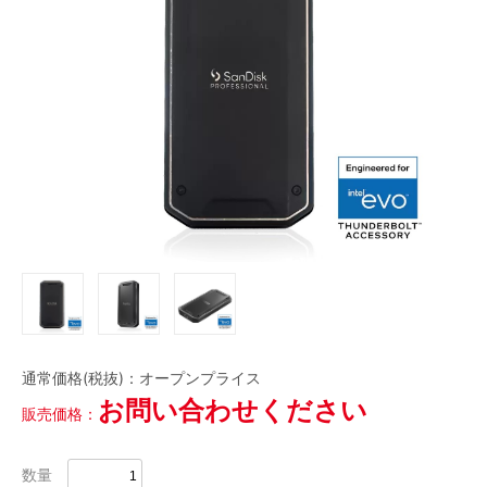
磁気テープ
会員登録内容変更
LTOデータカートリッジ
HDCAM
HDCAM SR
Digital Betacam
Betacam SP
HDV/DVCAM
その他
DVC
当サイトについて
アクセサリ・サプライ
会社概要
フィルム
ケース
ケーブル
その他
CLOSE
特定商取引に関する法律に基づく表記
プレイヤー/レコーダー
プライバシーポリシー
CLOSE
通常価格(税抜)：
オープンプライス
利用規約
お問い合わせください
販売価格：
数量