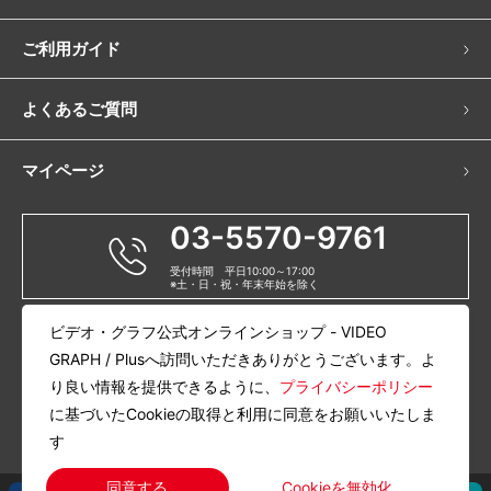
ご利用ガイド
よくあるご質問
マイページ
03-5570-9761
受付時間 平日10:00～17:00
※土・日・祝・年末年始を除く
ビデオ・グラフ公式オンラインショップ - VIDEO
当サイトについて
会社概要
GRAPH / Plusへ訪問いただきありがとうございます。よ
特定商取引に関する法律に基づく表記
プライバシーポリシー
利用規約
り良い情報を提供できるように、
プライバシーポリシー
古物商許可番号：東京都公安委員会 第301110809059号 ナショナル物産株式会社
に基づいたCookieの取得と利用に同意をお願いいたしま
Copyright © 2005-2023 VIDEO GRAPH / Plus All rights reserved.
す
Cookieを無効化
同意する