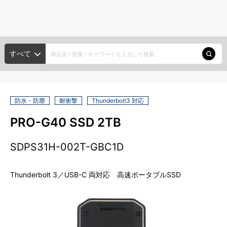
種類から探す
メーカー・ブランド
HDD/SSD
すべて
ポータブルHDD
デスクトップHDD
大容量HDD
探す
内蔵HDD
SSD
防水・防塵
耐衝撃
Thunderbolt3 対応
種類から探す
メモリーカード
PRO-G40 SSD 2TB
メーカー・ブランド
SDカード
microSDカード
SXSメモリーカード
SDPS31H-002T-GBC1D
USBメモリー
新入荷商品
Thunderbolt 3／USB-C 両対応 高速ポータブルSSD
光ディスク
注目の商品
XDCAM
ODA
BD
DVD
CD
アカウント・設定