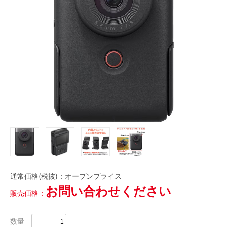
磁気テープ
会員登録内容変更
LTOデータカートリッジ
HDCAM
HDCAM SR
Digital Betacam
Betacam SP
HDV/DVCAM
その他
DVC
当サイトについて
アクセサリ・サプライ
会社概要
フィルム
ケース
ケーブル
その他
CLOSE
特定商取引に関する法律に基づく表記
プレイヤー/レコーダー
プライバシーポリシー
CLOSE
通常価格(税抜)：
オープンプライス
利用規約
お問い合わせください
販売価格：
数量