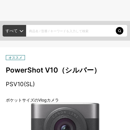
種類から探す
メーカー・ブランド
HDD/SSD
すべて
ポータブルHDD
デスクトップHDD
大容量HDD
探す
内蔵HDD
SSD
オススメ
種類から探す
メモリーカード
PowerShot V10（シルバー）
メーカー・ブランド
SDカード
microSDカード
SXSメモリーカード
PSV10(SL)
USBメモリー
新入荷商品
ポケットサイズのVlogカメラ
光ディスク
注目の商品
XDCAM
ODA
BD
DVD
CD
アカウント・設定