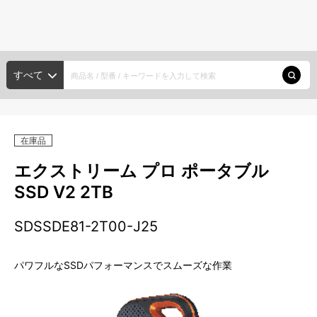
種類から探す
メーカー・ブランド
HDD/SSD
すべて
ポータブルHDD
デスクトップHDD
大容量HDD
探す
内蔵HDD
SSD
在庫品
種類から探す
メモリーカード
エクストリーム プロ ポータブル
メーカー・ブランド
SSD V2 2TB
SDカード
microSDカード
SXSメモリーカード
USBメモリー
SDSSDE81-2T00-J25
新入荷商品
光ディスク
パワフルなSSDパフォーマンスでスムーズな作業
注目の商品
XDCAM
ODA
BD
DVD
CD
アカウント・設定