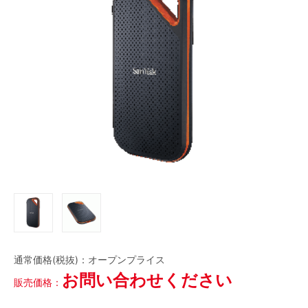
磁気テープ
会員登録内容変更
LTOデータカートリッジ
HDCAM
HDCAM SR
Digital Betacam
Betacam SP
HDV/DVCAM
その他
DVC
当サイトについて
アクセサリ・サプライ
会社概要
フィルム
ケース
ケーブル
その他
CLOSE
特定商取引に関する法律に基づく表記
プレイヤー/レコーダー
プライバシーポリシー
CLOSE
利用規約
通常価格(税抜)：
オープンプライス
お問い合わせください
販売価格：