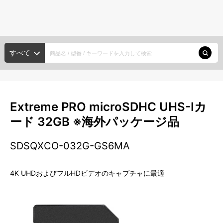
種類から探す
メーカー・ブランド
HDD/SSD
すべて
ポータブルHDD
デスクトップHDD
大容量HDD
探す
内蔵HDD
SSD
種類から探す
Extreme PRO microSDHC UHS-Iカ
メモリーカード
ード 32GB ※海外パッケージ品
メーカー・ブランド
SDカード
microSDカード
SXSメモリーカード
SDSQXCO-032G-GS6MA
USBメモリー
新入荷商品
4K UHDおよびフルHDビデオのキャプチャに最適
光ディスク
注目の商品
XDCAM
ODA
BD
DVD
CD
アカウント・設定