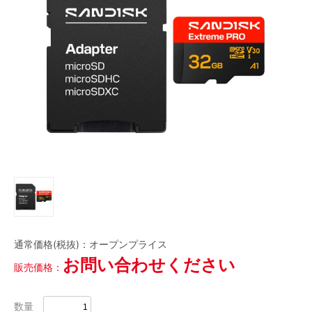
磁気テープ
会員登録内容変更
LTOデータカートリッジ
HDCAM
HDCAM SR
Digital Betacam
Betacam SP
HDV/DVCAM
その他
DVC
当サイトについて
アクセサリ・サプライ
会社概要
フィルム
ケース
ケーブル
その他
CLOSE
特定商取引に関する法律に基づく表記
プレイヤー/レコーダー
プライバシーポリシー
CLOSE
通常価格(税抜)：
オープンプライス
利用規約
お問い合わせください
販売価格：
数量